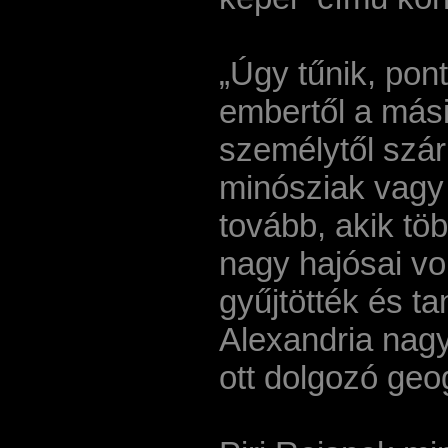
„Úgy tűnik, pon
embertől a mási
személytől szár
minósziak vagy 
tovább, akik töb
nagy hajósai vo
gyűjtötték és t
Alexandria nagy
ott dolgozó geo