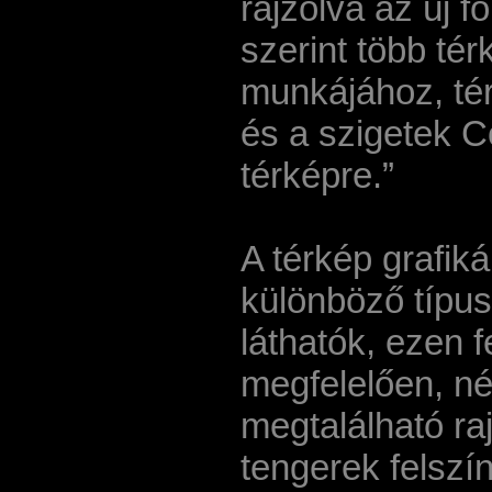
rajzolva az új f
szerint több tér
munkájához, tér
és a szigetek C
térképre.”
A térkép grafik
különböző típus
láthatók, ezen 
megfelelően, né
megtalálható ra
tengerek felsz