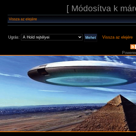
[ Módosítva k már
Vissza az elejére
Ugrás:
Vissza az elejére
Powere