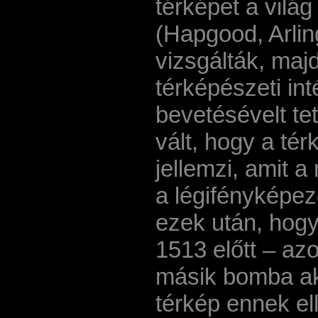
térképet a vilá
(Hapgood, Arlin
vizsgálták, ma
térképészeti i
bevetésévelt te
vált, hogy a té
jellemzi, amit 
a légifényképez
ezek után, hogy
1513 előtt – az
másik bomba akk
térkép ennek el