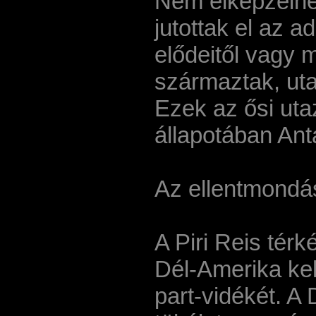
Nem elképzelhet
jutottak el az a
elődeitől vagy 
származtak, uta
Ezek az ősi uta
állapotában Anta
Az ellentmondá
A Piri Reis térké
Dél-Amerika kele
part-vidékét. A