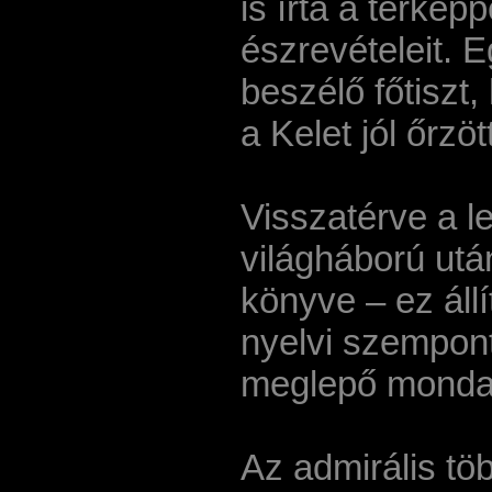
is írta a térkép
észrevételeit. 
beszélő főtiszt
a Kelet jól őrzöt
Visszatérve a l
világháború utá
könyve – ez állí
nyelvi szempon
meglepő mondat
Az admirális töb