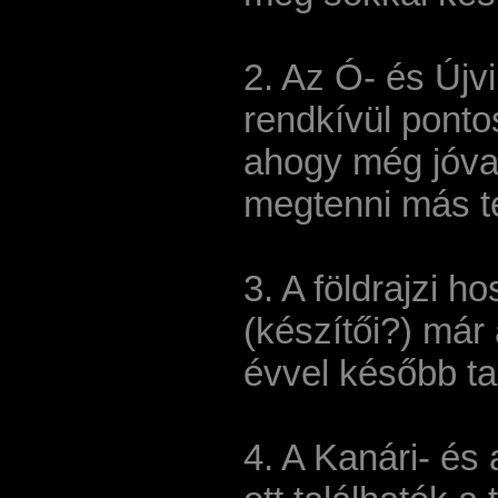
2. Az Ó- és Újvi
rendkívül ponto
ahogy még jóva
megtenni más t
3. A földrajzi h
(készítői?) már
évvel később tal
4. A Kanári- és