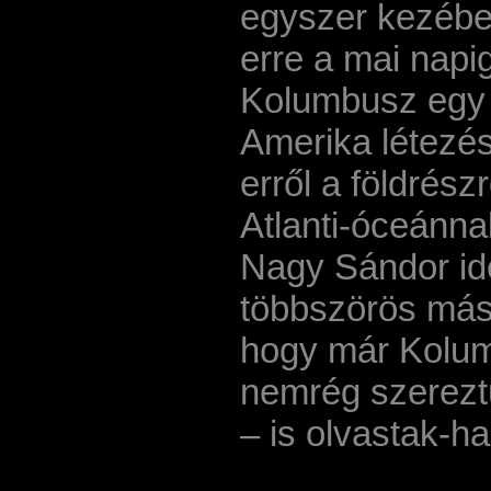
egyszer kezében
erre a mai napi
Kolumbusz egy 
Amerika létezés
erről a földrész
Atlanti-óceánna
Nagy Sándor ide
többszörös másol
hogy már Kolumb
nemrég szerezt
– is olvastak-ha