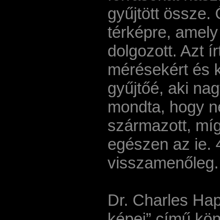
gyűjtött össze.
térképre, amely
dolgozott. Azt í
mérésekért és k
gyűjtőé, aki na
mondta, hogy né
származott, míg
egészen az ie. 
visszamenőleg.
Dr. Charles Hap
képei” című kön