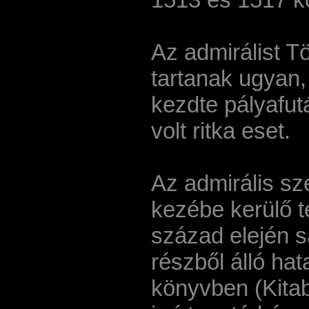
Az admirálist 
tartanak ugyan
kezdte pályafut
volt ritka eset.
Az admirális sz
kezébe kerülő t
század elején sa
részből álló ha
könyvben (Kitab