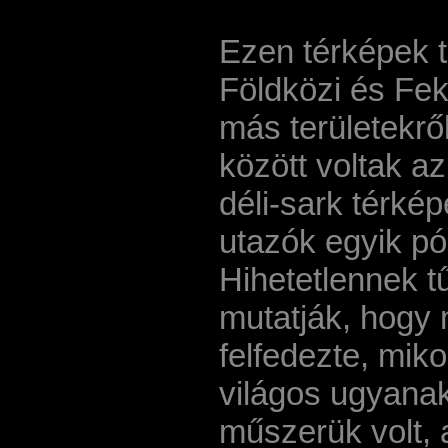
Ezen térképek t
Földközi és Fek
más területekrő
között voltak a
déli-sark térkép
utazók egyik pó
Hihetetlennek t
mutatják, hogy 
felfedezte, miko
világos ugyanak
műszerük volt, 