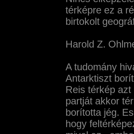
térképre ez a ré
birtokolt geográ
Harold Z. Ohlm
A tudomány hiva
Antarktiszt borí
Reis térkép azt
partját akkor t
borította jég. Es
hogy feltérképe