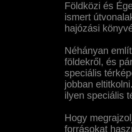
Földközi és Ége
ismert útvonalak
hajózási könyv
Néhányan említé
földekről, és pá
speciális térké
jobban eltitkoln
ilyen speciális 
Hogy megrajzolj
forrásokat haszn