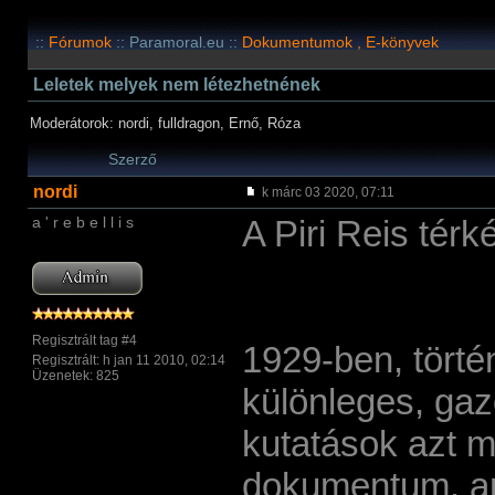
::
Fórumok
:: Paramoral.eu ::
Dokumentumok , E-könyvek
Leletek melyek nem létezhetnének
Moderátorok: nordi, fulldragon, Ernő, Róza
Szerző
nordi
k márc 03 2020, 07:11
a ' r e b e l l i s
A Piri Reis térké
Regisztrált tag #4
1929-ben, törté
Regisztrált: h jan 11 2010, 02:14
Üzenetek: 825
különleges, gazel
kutatások azt m
dokumentum, ame