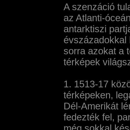
A szenzáció tul
az Atlanti-óceán
antarktiszi partj
évszázadokkal 
sorra azokat a t
térképek világs
1. 1513-17 köz
térképeken, leg
Dél-Amerikát l
fedezték fel, pa
még sokkal késő