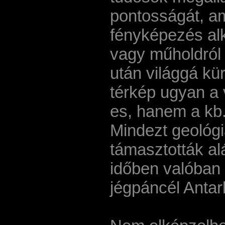
pontosságát, a
fényképezés alk
vagy műholdról 
után világgá kü
térkép ugyan a 
es, hanem a kb.
Mindezt geológia
támasztották al
időben valóban
jégpáncél Antark