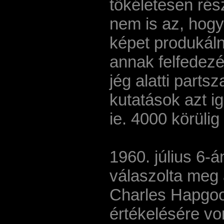
tökéletesen rész
nem is az, hogya
képet produkáln
annak felfedezé
jég alatti parts
kutatások azt i
ie. 4000 körülig
1960. július 6-
válaszolta meg
Charles Hapgood
értékelésére vo