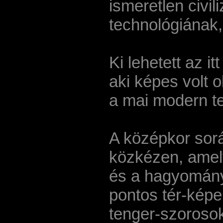
ismeretlen civil
technológiának,
Ki lehetett az i
aki képes volt 
a mai modern t
A középkor sorá
közkézen, amely
és a hagyományo
pontos tér-képek
tenger-szorosok 