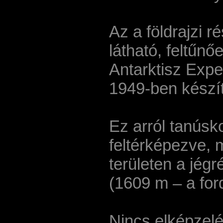
Az a földrajzi r
látható, feltűn
Antarktisz Expedí
1949-ben készíte
Ez arról tanúsko
feltérképezve, m
területen a jég
(1609 m – a ford
Nincs elképzelé