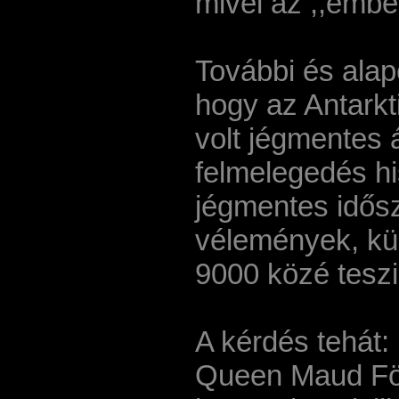
mivel az ,,embe
További és ala
hogy az Antarkt
volt jégmentes á
felmelegedés hi
jégmentes idősz
vélemények, kül
9000 közé teszi
A kérdés tehát: 
Queen Maud Föld