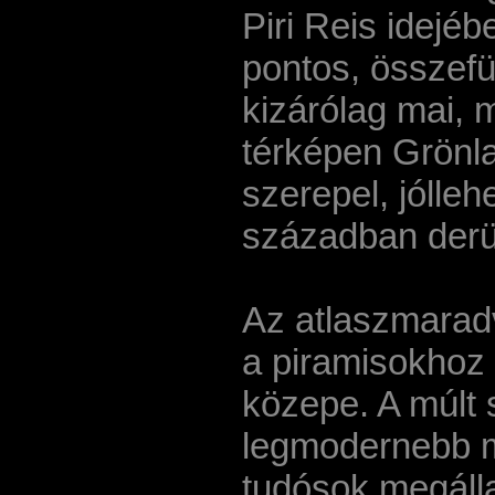
Piri Reis idejéb
pontos, összefü
kizárólag mai, 
térképen Grönla
szerepel, jólleh
században derül
Az atlaszmaradv
a piramisokhoz e
közepe. A múlt 
legmodernebb m
tudósok megálla