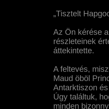
„Tisztelt Hapgo
Az Ön kérése a 
részleteinek ér
áttekintette.
A feltevés, mis
Maud öböl Princ
Antarktiszon és
Úgy találtuk, h
minden bizonnya