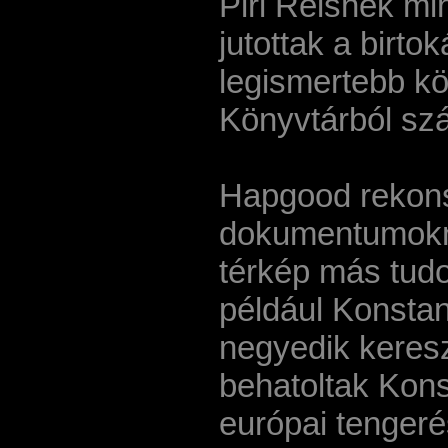
Piri Reisnek mi
jutottak a birto
legismertebb kö
Könyvtárból sz
Hapgood rekons
dokumentumokna
térkép más tud
például Konstan
negyedik keresz
behatoltak Kons
európai tengeré