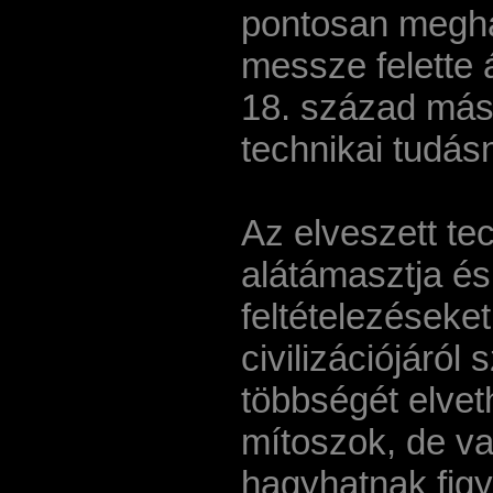
pontosan megha
messze felette 
18. század másod
technikai tudás
Az elveszett te
alátámasztja és
feltételezéseket
civilizációjáról
többségét elve
mítoszok, de v
hagyhatnak figy