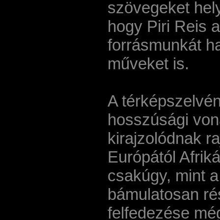
szövegeket hely
hogy Piri Reis 
forrásmunkát ha
műveket is.
A térképszelvé
hosszúsági vona
kirajzolódnak ra
Európától Afrik
csakúgy, mint a 
bámulatosan rés
felfedezése még