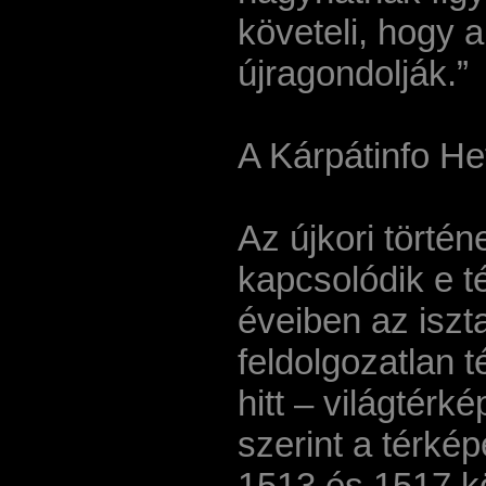
követeli, hogy a 
újragondolják.”
A Kárpátinfo Het
Az újkori törté
kapcsolódik e t
éveiben az iszt
feldolgozatlan t
hitt – világtérké
szerint a térkép
1513 és 1517 kö