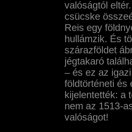
valóságtól eltér
csücske összeér
Reis egy földnye
hullámzik. És tö
szárazföldet áb
jégtakaró talál
– és ez az igaz
földtörténeti é
kijelentették: a
nem az 1513-as,
valóságot!