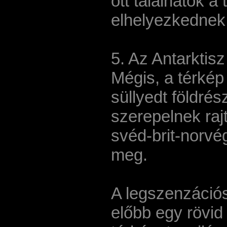
ott találhatók a
elhelyezkednek 
5. Az Antarktisz
Mégis, a térkép 
süllyedt földrés
szerepelnek raj
svéd-brit-norvé
meg.
A legszenzáció
előbb egy rövid