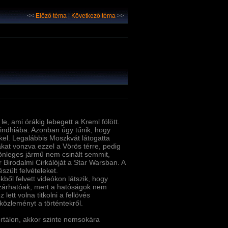
<<
Előző téma
|
Következő téma
>>
le, ami órákig lebegett a Kreml fölött.
mindhiába. Azonban úgy tűnik, hogy
kkel. Legalábbis Moszkvát látogatta
akat vonzva ezzel a Vörös térre, pedig
lönleges jármű nem csinált semmit,
r Birodalmi Cirkálóját a Star Warsban. A
észült felvételeket.
ől felvett videókon látszik, hogy
l kizárhatóak, mert a hatóságok nem
lett volna titkolni a fellövés
közleményt a történtekről.
rtálon, akkor szinte nemsokára