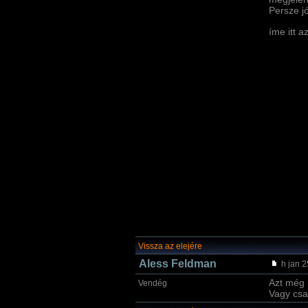
Persze jó
íme itt 
Vissza az elejére
Aless Feldman
h jan 2
Azt még 
Vendég
Vagy csa