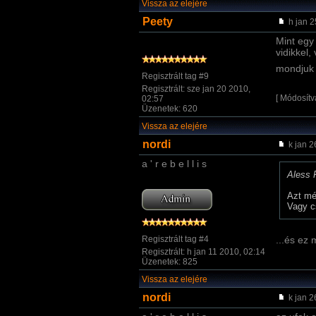
Vissza az elejére
Peety
h jan 2
Mint egy
vidikkel,
mondjuk v
Regisztrált tag #9
Regisztrált: sze jan 20 2010,
[ Módosítv
02:57
Üzenetek: 620
Vissza az elejére
nordi
k jan 2
a ' r e b e l l i s
Aless 
Azt mé
Vagy c
Regisztrált tag #4
...és ez
Regisztrált: h jan 11 2010, 02:14
Üzenetek: 825
Vissza az elejére
nordi
k jan 2