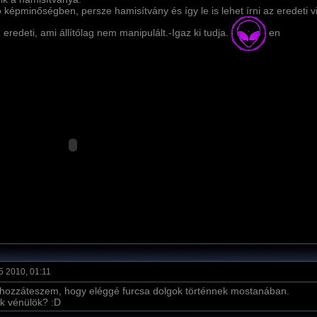
 képminőségben, persze hamisí­tvány és í­gy le is lehet í­rni az eredeti 
az eredeti, ami állí­tólag nem manipulált.-Igaz ki tudja.
en
5 2010, 01:11
hozzáteszem, hogy eléggé furcsa dolgok történnek mostanában.
k vénülök? :D