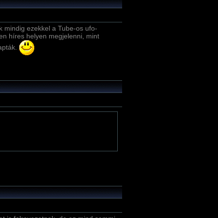
ok mindig ezekkel a Tube-os ufo-
yen hí­res helyen megjelenni, mint
kapták.