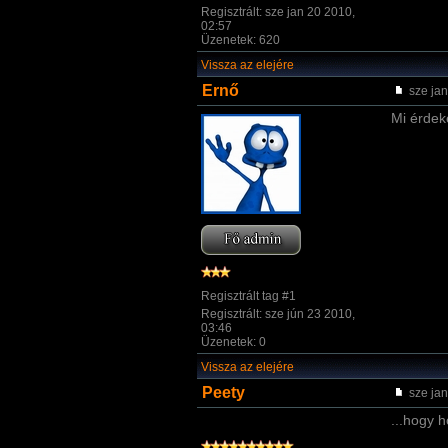
Regisztrált: sze jan 20 2010,
02:57
Üzenetek: 620
Vissza az elejére
Ernő
sze jan
Mi érdek
Regisztrált tag #1
Regisztrált: sze jún 23 2010,
03:46
Üzenetek: 0
Vissza az elejére
Peety
sze jan
...hogy 