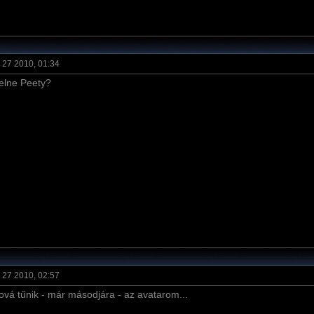
 27 2010, 01:34
elne Peety?
 27 2010, 02:57
hová tűnik - már másodjára - az avatarom...