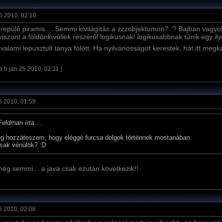
5 2010, 02:10
 repülő piramis.... Semmi kivilágí­tás a zzzobjektumon? :? Bajban vagy
 viszont a földönkí­vüliek részéről logikusnak/ logikusabbnak tűnik egy il
alami lepusztult tanya fölött. Ha nyilvánosságot kerestek, hát itt meg
a h jan 25 2010, 02:11 ]
6 2010, 01:59
Feldman írta
...
g hozzáteszem, hogy eléggé furcsa dolgok történnek mostanában.
sak vénülök? :D
 még semmi... a java csak ezután következik!!
6 2010, 02:08