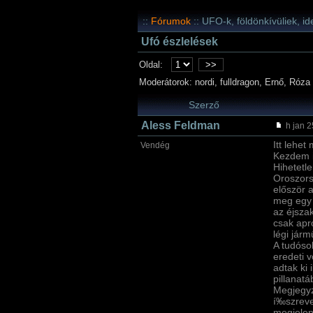
::
Fórumok
:: UFO-k, földönkívüliek, i
Ufó észlelések
Oldal:
>>
Moderátorok: nordi, fulldragon, Ernő, Róza
Szerző
Aless Feldman
h jan 2
Itt lehet
Vendég
Kezdem i
Hihetetle
Oroszors
először a
meg egy 
az éjsza
csak apró
légi járm
A tudóso
eredeti v
adtak ki 
pillanat
Megjegy
í‰szreve
megjelen