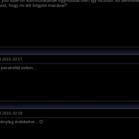
a you tube-on kommunikálnak egymással,mert igy olcsobb, es bennunke
est, hogy mi lett bögyös macával?
6 2010, 02:17
i paratréfál velem....
6 2010, 02:19
 tényleg érdekelne...:O