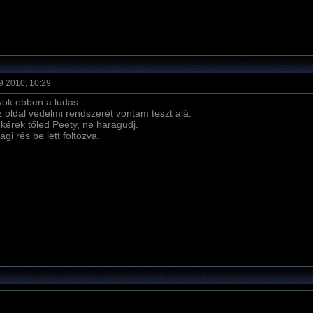
9 2010, 10:29
ok ebben a ludas.
z oldal védelmi rendszerét vontam teszt alá.
 kérek tőled Peety, ne haragudj.
ági rés be lett foltozva.