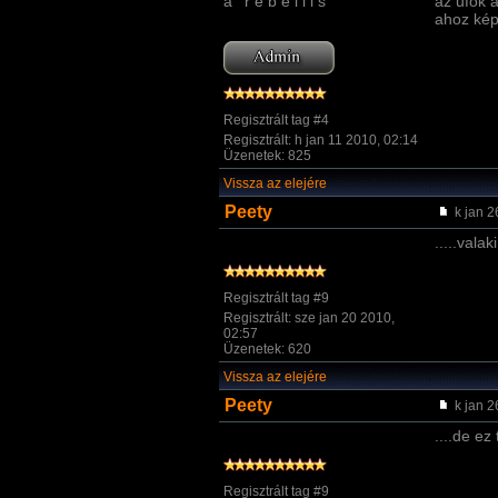
a ' r e b e l l i s
az ufok 
ahoz kép
Regisztrált tag #4
Regisztrált: h jan 11 2010, 02:14
Üzenetek: 825
Vissza az elejére
Peety
k jan 2
.....valak
Regisztrált tag #9
Regisztrált: sze jan 20 2010,
02:57
Üzenetek: 620
Vissza az elejére
Peety
k jan 2
....de ez
Regisztrált tag #9