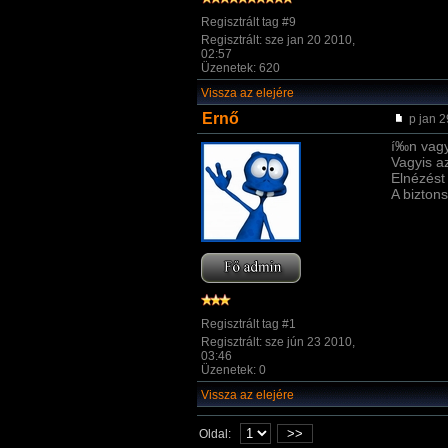
Regisztrált tag #9
Regisztrált: sze jan 20 2010,
02:57
Üzenetek: 620
Vissza az elejére
Ernő
p jan 2
í‰n vagy
Vagyis a
Elnézést
A biztons
Regisztrált tag #1
Regisztrált: sze jún 23 2010,
03:46
Üzenetek: 0
Vissza az elejére
>>
Oldal: