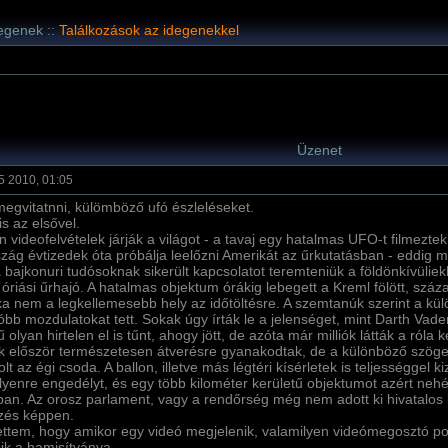
degenek ::
Találkozások az idegenekkel
Üzenet
5 2010, 01:05
 megvitatnni, külömböző ufó észleléseket.
s az elsővel.
n videofelvételek járják a világot - a tavaj egy hatalmas UFO-t filmeztek 
zág évtizedek óta próbálja leelőzni Amerikát az űrkutatásban - eddig 
 bajkonuri tudósoknak sikerült kapcsolatot teremteniük a földönkí­vülie
óriási űrhajó. A hatalmas objektum órákig lebegett a Kreml fölött, száz
ka nem a legkellemesebb hely az időtöltésre. A szemtanúk szerint a kü
bb mozdulatokat tett. Sokak úgy í­rták le a jelenséget, mint Darth Vade
ű olyan hirtelen el is tűnt, ahogy jött, de azóta már milliók látták a róla k
k először természetesen átverésre gyanakodtak, de a különböző szögekb
olt az égi csoda. A ballon, illetve más légtéri kí­sérletek is teljességge
ilyenre engedélyt, és egy több kilométer kerületű objektumot azért nehéz 
ában. Az orosz parlament, vagy a rendőrség még nem adott ki hivatalos 
zés képpen.
ttem, hogy amikor egy videó megjelenik, valamilyen videómegosztó po
ik a hamisí­tványa.