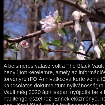
A beismerés válasz volt a The Black Vault
benyújtott kérelemre, amely az informáci
törvényre (FOIA) hivatkozva kérte volna tö
kapcsolatos dokumentum nyilvánosságra h
Vault még 2020 áprilisában nyújtotta be a
haditengerészethez. Ennek előzménye, hog