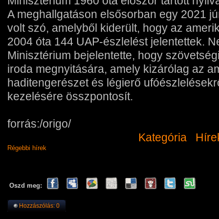
Minisztérium 1960 óta először tartott nyil
A meghallgatáson elsősorban egy 2021 jún
volt szó, amelyből kiderült, hogy az amerik
2004 óta 144 UAP-észlelést jelentettek. 
Minisztérium bejelentette, hogy szövetségi
iroda megnyitására, amely kizárólag az a
haditengerészet és légierő ufóészlelésekr
kezelésére összpontosít.
forrás:/origo/
Kategória
Híre
Régebbi hírek
Oszd meg:
Hozzászólás: 0