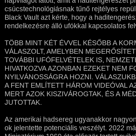
napvilágot látott, amit a haditengerészet pi
csúcstechnológiásnak tűnő rejtélyes repül
Black Vault azt kérte, hogy a haditengeré
rendelkezésre álló ufókkal kapcsolatos felv
TÖBB MINT KÉT ÉVVEL KÉSŐBB A KOR
VÁLASZOLT, AMELYBEN MEGERŐSÍTET
TOVÁBBI UFÓFELVÉTELEK IS, NEMZE
HIVATKOZVA AZONBAN EZEKET NEM F
NYILVÁNOSSÁGRA HOZNI. VÁLASZUKBÓ
A FENT EMLÍTETT HÁROM VIDEÓVAL AZ
MERT AZOK KISZIVÁROGTAK, ÉS A MÉ
JUTOTTAK.
Az amerikai hadsereg ugyanakkor nagyon
ok jelentette potenciális veszélyt. 2022 