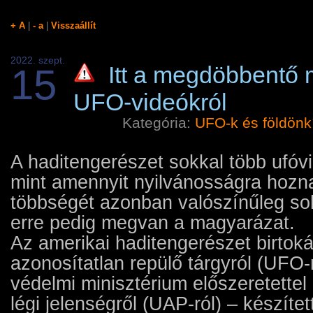
+ A
|
- a
|
Visszaállít
2022. szept.
15
Itt a megdöbbentő 
UFO-videókról
Kategória:
UFO-k és földönkí
A haditengerészet sokkal több ufóvi
mint amennyit nyilvánosságra hozna
többségét azonban valószínűleg soh
erre pedig megvan a magyarázat.
Az amerikai haditengerészet birto
azonosítatlan repülő tárgyról (UFO-
védelmi minisztérium előszeretettel
légi jelenségről (UAP-ról) – készítet