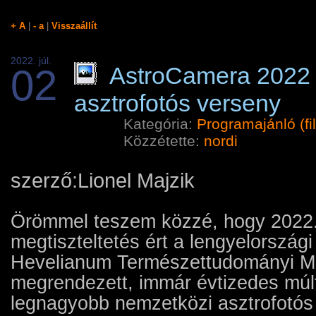
+ A
|
- a
|
Visszaállít
2022. júl.
02
AstroCamera 2022 
asztrofotós verseny
Kategória:
Programajánló (fi
Közzétette:
nordi
szerző:Lionel Majzik
Örömmel teszem közzé, hogy 2022. 
megtiszteltetés ért a lengyelország
Hevelianum Természettudományi M
megrendezett, immár évtizedes múlt
legnagyobb nemzetközi asztrofotós