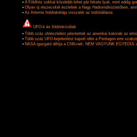
•
A Földhöz sokkal közelebb lehet pár fekete lyuk, mint eddig go
•
Olyan új részecskét észleltek a Nagy Hadronütköztetőben, am
•
Az Artemis holdrakétája visszatér az indítóállásra
UFO-k és földönkí­vüliek
•
Több száz ufóészlelést jelentettek az amerikai katonák az elmú
•
Több száz UFO-bejelentést kapott idén a Pentagon erre szakos
•
NASA igazgató állítja a CNN-nek: NEM VAGYUNK EGYEDÜL a