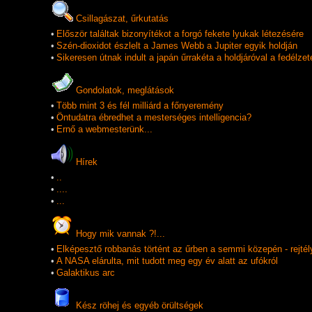
Csillagászat, űrkutatás
•
Először találtak bizonyítékot a forgó fekete lyukak létezésére
•
Szén-dioxidot észlelt a James Webb a Jupiter egyik holdján
•
Sikeresen útnak indult a japán űrrakéta a holdjáróval a fedélzet
Gondolatok, meglátások
•
Több mint 3 és fél milliárd a főnyeremény
•
Öntudatra ébredhet a mesterséges intelligencia?
•
Ernő a webmesterünk...
Hí­rek
•
..
•
....
•
...
Hogy mik vannak ?!...
•
Elképesztő robbanás történt az űrben a semmi közepén - rejtél
•
A NASA elárulta, mit tudott meg egy év alatt az ufókról
•
Galaktikus arc
Kész röhej és egyéb örültségek