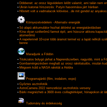
•
Döbbenet: az orosz légvédelem lelőtt valamit, ami talán nem em
•
Ukrán katonai hírszerzés: Putyin hasonmása járt Iránban
•
Hőstett volt a vadmalacok kilövése...de mit gondol az anyakoc
Környezetvédelem - Alternativ energiák
•
Só alapú akkumulátor hozhat áttörést az energiatárolásban
•
Kína olyan szélerőmű farmot épít, ami hússzor akkora kapacitá
atomerőmű
•
A napelemnél 10-szer több áramot termel ez a lapát nélküli szé
benne
Maradjunk a Földön
•
Titokzatos bolygó járhat a Naprendszerben, nagyobb, mint a Fö
•
Gombamérgezésben meghalt az orosz rakétatudós, miután kudarc
•
Mégsem küld a NASA rakétát a Holdra
Programajánló (film, irodalom, expo)
•
Győztes asztrofotók
•
AstroCamera 2022 nemzetközi asztrofotós verseny
•
Bárki megnézheti a 3600 éves csillagtérképet, hónapokon át lá
Tudomány és érdekesség