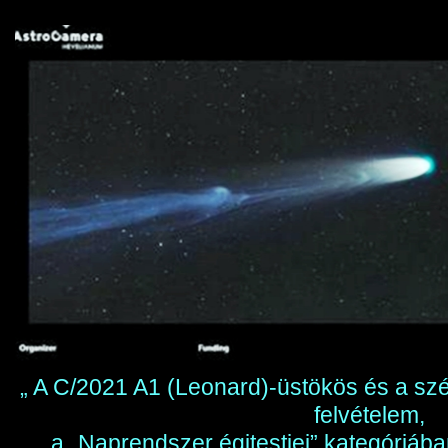
„ A C/2021 A1 (Leonard)-üstökös és a sz
felvételem,
a „Naprendszer égitestjei” kategóriában 