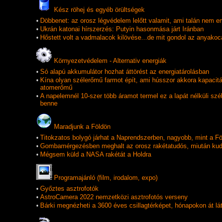
Kész röhej és egyéb örültségek
•
Döbbenet: az orosz légvédelem lelőtt valamit, ami talán nem em
•
Ukrán katonai hírszerzés: Putyin hasonmása járt Iránban
•
Hőstett volt a vadmalacok kilövése...de mit gondol az anyakoc
Környezetvédelem - Alternativ energiák
•
Só alapú akkumulátor hozhat áttörést az energiatárolásban
•
Kína olyan szélerőmű farmot épít, ami hússzor akkora kapacitá
atomerőmű
•
A napelemnél 10-szer több áramot termel ez a lapát nélküli szé
benne
Maradjunk a Földön
•
Titokzatos bolygó járhat a Naprendszerben, nagyobb, mint a Fö
•
Gombamérgezésben meghalt az orosz rakétatudós, miután kudarc
•
Mégsem küld a NASA rakétát a Holdra
Programajánló (film, irodalom, expo)
•
Győztes asztrofotók
•
AstroCamera 2022 nemzetközi asztrofotós verseny
•
Bárki megnézheti a 3600 éves csillagtérképet, hónapokon át lá