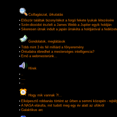
Csillagászat, űrkutatás
•
Először találtak bizonyítékot a forgó fekete lyukak létezésére
•
Szén-dioxidot észlelt a James Webb a Jupiter egyik holdján
•
Sikeresen útnak indult a japán űrrakéta a holdjáróval a fedélzet
Gondolatok, meglátások
•
Több mint 3 és fél milliárd a főnyeremény
•
Öntudatra ébredhet a mesterséges intelligencia?
•
Ernő a webmesterünk...
Hí­rek
•
..
•
....
•
...
Hogy mik vannak ?!...
•
Elképesztő robbanás történt az űrben a semmi közepén - rejtél
•
A NASA elárulta, mit tudott meg egy év alatt az ufókról
•
Galaktikus arc