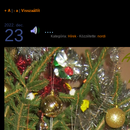
+ A
|
- a
|
Visszaállít
2022. dec.
23
....
Kategória:
Hí­rek
- Közzétette:
nordi