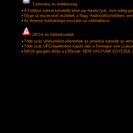
Tudomány és érdekesség
•
A Földhöz sokkal közelebb lehet pár fekete lyuk, mint eddig go
•
Olyan új részecskét észleltek a Nagy Hadronütköztetőben, am
•
Az Artemis holdrakétája visszatér az indítóállásra
UFO-k és földönkí­vüliek
•
Több száz ufóészlelést jelentettek az amerikai katonák az elmú
•
Több száz UFO-bejelentést kapott idén a Pentagon erre szakos
•
NASA igazgató állítja a CNN-nek: NEM VAGYUNK EGYEDÜL a