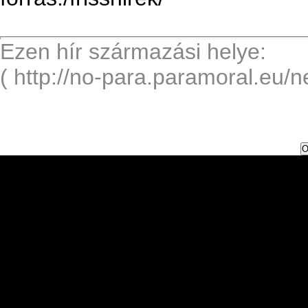
Ezen hír származási helye:
( http://no-para.paramoral.eu/