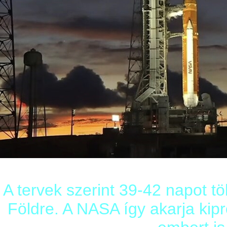
A tervek szerint 39-42 napot tö
Földre. A NASA így akarja kipr