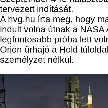
tervezett indítását.
A hvg.hu írta meg, hogy ma
indult volna útnak a NASA A
legfontosabb próba lett vol
Orion űrhajó a Hold túlold
személyzet nélkül.