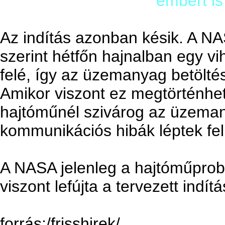
embert is
Az indítás azonban késik. A NAS
szerint hétfőn hajnalban egy v
felé, így az üzemanyag betölté
Amikor viszont ez megtörténhete
hajtóműnél szivárog az üzemany
kommunikációs hibák léptek fel
A NASA jelenleg a hajtóműprobl
viszont lefújta a tervezett indít
forrás:/frisshirek/