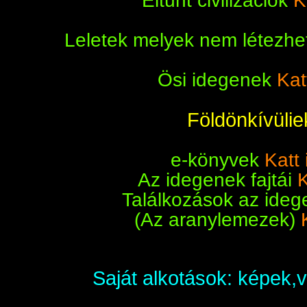
Eltünt civilizációk
K
Leletek melyek nem létezh
Ösi idegenek
Kat
Földönkívülie
e-könyvek
Katt 
Az idegenek fajtái
K
Találkozások az idege
(Az aranylemezek)
Saját alkotások: képek,