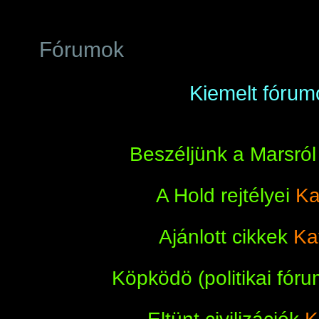
Fórumok
Kiemelt fórum
Beszéljünk a Marsró
A Hold rejtélyei
Ka
Ajánlott cikkek
Kat
Köpködö (politikai fór