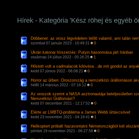
Hírek - Kategória 'Kész röhej és egyéb ö
Döbbenet: az orosz légvédelem lelőtt valamit, ami talán nem
szombat 07 január 2023 - 10:49:31
0
Ukrán katonai hírszerzés: Putyin hasonmása járt Iránban
vasárnap 24 július 2022 - 05:26:25
1
Hőstett volt a vadmalacok kilövése...de mit gondol az anya
kedd 07 június 2022 - 06:08:21
0
Horror az űrben: Oroszország a nemzetközi űrállomáson akar
hétfő 14 március 2022 - 07:16:12
0
Az oroszok szerint a NASA asztronautája beteljesületlen sz
Nemzetközi Űrállomást?
kedd 07 december 2021 - 12:17:52
0
Elérte az LMBTQ-probléma a James Webb űrtávcsövet
kedd 23 november 2021 - 04:18:41
1
Helikoptert próbált hazavontatni Németországból két elszánt
péntek 19 november 2021 - 06:27:58
0