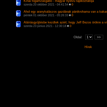
Kínai fogamzásgátló - magyar nyelvű tájékoztatója
szerda 20 október 2021 - 04:41:54
0
Ahol egy aranykalászos gazdának pánikrohama van a kakask
péntek 01 október 2021 - 05:26:33
0
Aláírásgyűjtésbe kezdtek azért, hogy Jeff Bezos örökre a v
szerda 23 június 2021 - 12:30:18
0
Oldal:
>>
Hírek